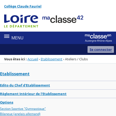
Panneau de gestion des cookies
Collège Claude Fauriel
Menu de la rubrique
Contenu
MENU
Se connecter
Vous êtes ici :
Accueil
›
Etablissement
›
Ateliers / Clubs
Etablissement
Edito du Chef d'Etablissement
Règlement Intérieur de l'Etablissement
Options
Section Sportive "Gymnastique"
Bilangue (anglais-allemand)