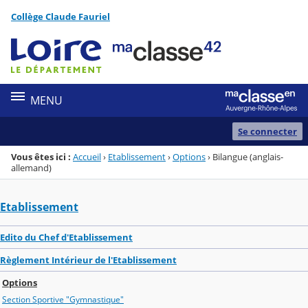
Panneau de gestion des cookies
Collège Claude Fauriel
Menu de la rubrique
Contenu
MENU
Se connecter
Vous êtes ici :
Accueil
›
Etablissement
›
Options
›
Bilangue (anglais-
allemand)
Etablissement
Edito du Chef d'Etablissement
Règlement Intérieur de l'Etablissement
Options
Section Sportive "Gymnastique"