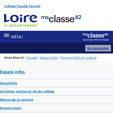
Panneau de gestion des cookies
Collège Claude Fauriel
Menu de la rubrique
Contenu
MENU
Se connecter
Vous êtes ici :
Accueil
›
Espace infos
›
Parcours Arts et Culture
›
Espace infos
Actualités
Activités, sorties et vie du collège
Menus de la cantine
Devoirs Faits